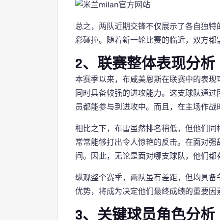
总之，两队近期交锋不仅展示了各自独特
彩碰撞。随着新一轮比赛的临近，双方都
2、联赛整体表现分析
本赛季以来，布咸美恩斯在联赛中的表现
同时具备较强的进攻能力。这支球队通过
员都能参与到进攻中。而且，在主场作战
相比之下，布雷虽然排名稍低，但他们同
常常能够打出令人惊艳的反击。在面对强
间。因此，无论是面对哪支球队，他们都
纵观整个赛季，两队虽有差距，但均具备
优势，将成为决定他们最终成绩的重要因
3、关键球员角色分析