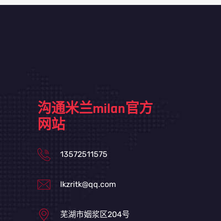
沟通米兰milan官方
网站
13572511575
lkzritk@qq.com
芜湖市姻浆区204号