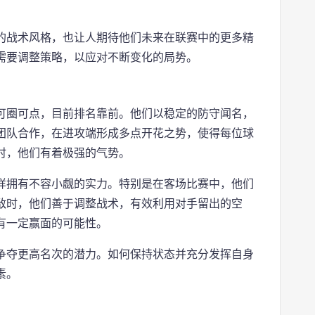
的战术风格，也让人期待他们未来在联赛中的更多精
需要调整策略，以应对不断变化的局势。
可圈可点，目前排名靠前。他们以稳定的防守闻名，
团队合作，在进攻端形成多点开花之势，使得每位球
时，他们有着极强的气势。
样拥有不容小觑的实力。特别是在客场比赛中，他们
敌时，他们善于调整战术，有效利用对手留出的空
有一定赢面的可能性。
争夺更高名次的潜力。如何保持状态并充分发挥自身
素。