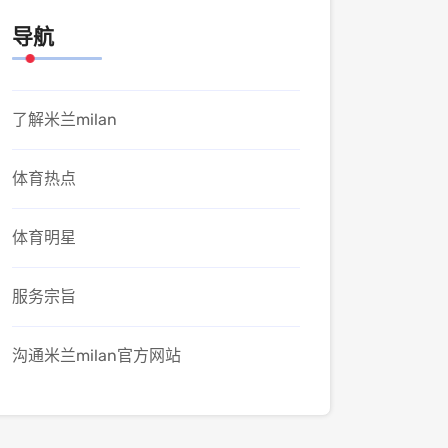
导航
了解米兰milan
体育热点
体育明星
服务宗旨
沟通米兰milan官方网站