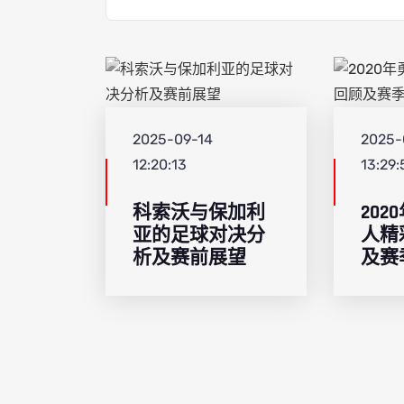
2025-09-14
2025-
12:20:13
13:29:
科索沃与保加利
202
亚的足球对决分
人精
析及赛前展望
及赛