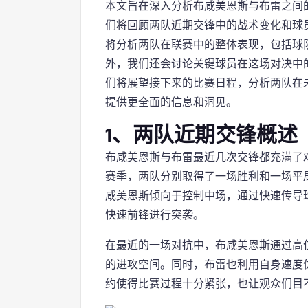
本文旨在深入分析布咸美恩斯与布雷之间
们将回顾两队近期交锋中的战术变化和球
将分析两队在联赛中的整体表现，包括球
外，我们还会讨论关键球员在这场对决中
们将展望接下来的比赛日程，分析两队在
提供更全面的信息和洞见。
1、两队近期交锋概述
布咸美恩斯与布雷最近几次交锋都充满了
赛季，两队分别取得了一场胜利和一场平
咸美恩斯倾向于控制中场，通过快速传导
快速前锋进行突袭。
在最近的一场对抗中，布咸美恩斯通过高
的进攻空间。同时，布雷也利用自身速度
约使得比赛过程十分紧张，也让观众们目