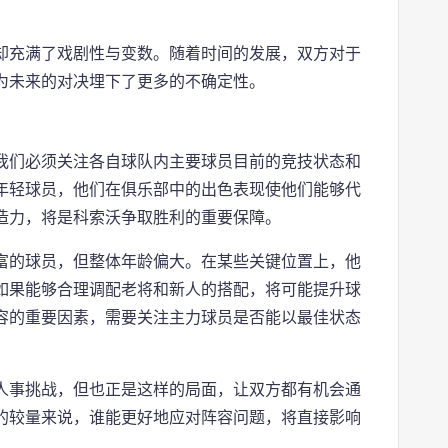
却充满了戏剧性与变数。随着时间的发展，双方对于
为未来的对决埋下了更多的不确定性。
我们必须关注各自球队内主要球员目前的竞技状态和
年轻球员，他们在俱乐部中的出色表现使他们能够代
造力，将是科索沃争取胜利的重要保障。
富的球员，但整体年龄偏大。在某些关键位置上，他
如果能够合理调配老将和新人的搭配，将可能提升球
容的重要因素，需要关注主力球员是否能以最佳状态
人事挑战，但也正是这样的局面，让双方都有机会通
的较量来说，谁能更好地应对阵容问题，将直接影响