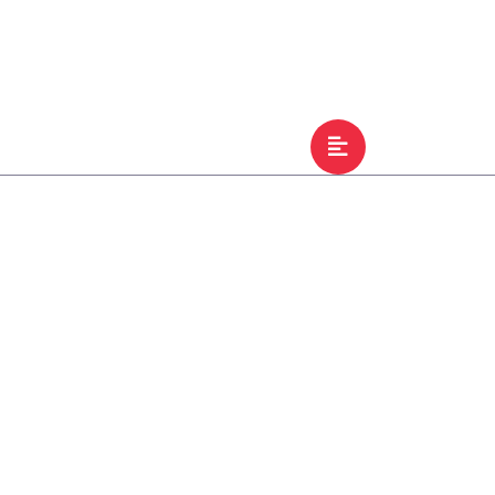
服务宗旨
沟通米兰milan官方网站