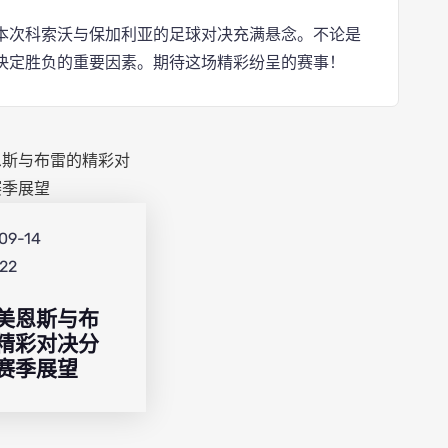
本次科索沃与保加利亚的足球对决充满悬念。不论是
决定胜负的重要因素。期待这场精彩纷呈的赛事！
09-14
:22
美恩斯与布
精彩对决分
赛季展望