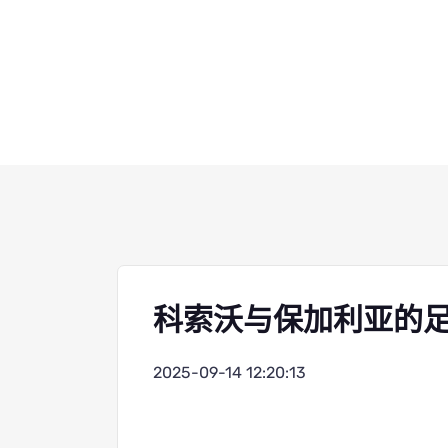
科索沃与保加利亚的
2025-09-14 12:20:13