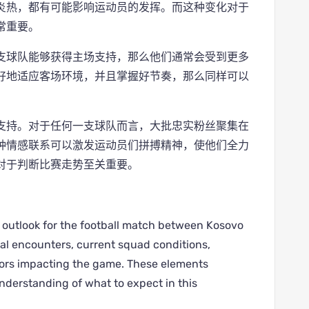
炎热，都有可能影响运动员的发挥。而这种变化对于
常重要。
支球队能够获得主场支持，那么他们通常会受到更多
好地适应客场环境，并且掌握好节奏，那么同样可以
支持。对于任何一支球队而言，大批忠实粉丝聚集在
种情感联系可以激发运动员们拼搏精神，使他们全力
对于判断比赛走势至关重要。
d outlook for the football match between Kosovo
ical encounters, current squad conditions,
tors impacting the game. These elements
nderstanding of what to expect in this