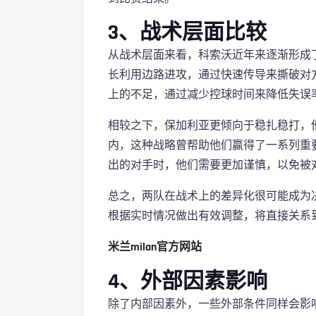
3、战术层面比较
从战术层面来看，科索沃近年来逐渐形成
长利用边路进攻，通过快速传导来撕破对
上的不足，通过减少控球时间来降低失误
相较之下，保加利亚更倾向于稳扎稳打，
内，这种战略曾帮助他们赢得了一系列重
出的对手时，他们需要更加谨慎，以免被
总之，两队在战术上的差异化很可能成为
根据实时情况做出有效调整，将直接关系
米兰milan官方网站
4、外部因素影响
除了内部因素外，一些外部条件同样会影