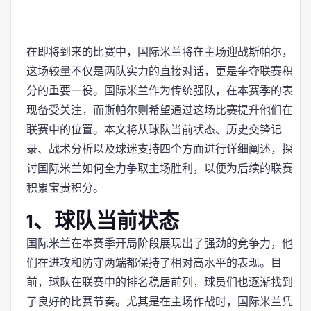
在即将到来的比赛中，国际米兰将在主场迎战斯帕尔，
这场较量不仅是两队实力的直接对话，更是争夺联赛积
分的重要一役。国际米兰作为传统强队，在本赛季的表
现备受关注，而斯帕尔则希望通过这场比赛提升他们在
联赛中的位置。本文将从球队当前状态、历史交锋记
录、战术分析以及球迷支持四个方面进行详细阐述，探
讨国际米兰如何全力争取主场胜利，以便为后续的联赛
积累宝贵积分。
1、球队当前状态
国际米兰在本赛季开局阶段展现出了强劲的竞争力，他
们在进攻和防守两端都保持了相对高水平的表现。目
前，球队在联赛中的排名稳居前列，球员们也逐渐找到
了良好的比赛节奏。尤其是在主场作战时，国际米兰凭