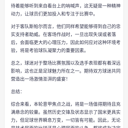
待着能够听到来自看台上的呐喊声，这无疑是一种精神
动力，让球员们更加投入和专注于比赛中。
对于客队斯帕尔而言，他们同样希望能够得到自己的忠
实支持者助威。在客场作战时，一旦出现失误或者落
后，会面临更大的心理压力，因此如何应对这种环境考
验，将是考验球队凝聚力的重要因素。
总之，球迷对于整场比赛氛围以及选手表现都有着深远
影响，这也正是足球魅力所在之一。期待双方球迷共同
营造出一场激情澎湃的盛宴！
总结：
综合来看，本轮意甲焦点之战，将是一场值得期待且充
满悬念的较量。虽然历史交锋及状态显示了国米更具实
力，但足球世界瞬息万变，一切皆有可能。因此，无论