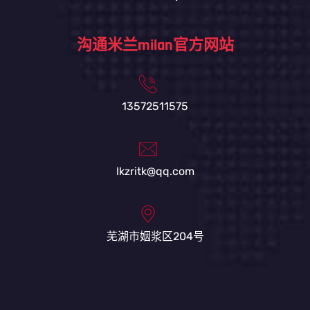
沟通米兰milan官方网站
13572511575
lkzritk@qq.com
芜湖市姻浆区204号