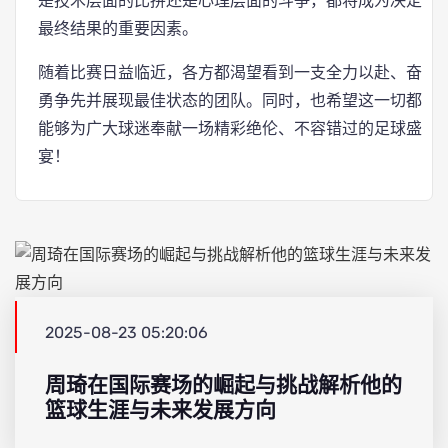
是技术层面的比拼还是心理层面的斗争，都将成为决定
最终结果的重要因素。
随着比赛日益临近，各方都渴望看到一支全力以赴、奋
勇争先并展现最佳状态的团队。同时，也希望这一切都
能够为广大球迷奉献一场精彩绝伦、不容错过的足球盛
宴！
2025-08-23 05:20:06
周琦在国际赛场的崛起与挑战解析他的
篮球生涯与未来发展方向