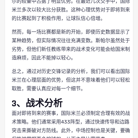
尔的较量中占据了明显优势。在最近几次交手中，国际
米兰多次以较大比分获胜。这种心理优势对于即将到来
的比赛起到了积极作用，让球队信心倍增。
然而，每一场比赛都是新的开始，即使历史数据显示了
某种趋势，但实际情况往往充满变数。斯帕尔虽然处于
劣势，但他们新任教练带来的战术变化可能会给国米制
造麻烦，因此不能掉以轻心。
总之，通过对历史交锋记录的分析，我们可以看出国际
米兰在心理层面的优势，但这并不意味着他们可以轻松
取胜，需要认真应对每一个细节。
3、战术分析
面对即将到来的赛事，国际米兰必须制定合理有效的战
术策略。他们通常采用433阵型，通过快速传导和边路
突击来撕破对方防线。此外，中场控制也是关键，要确