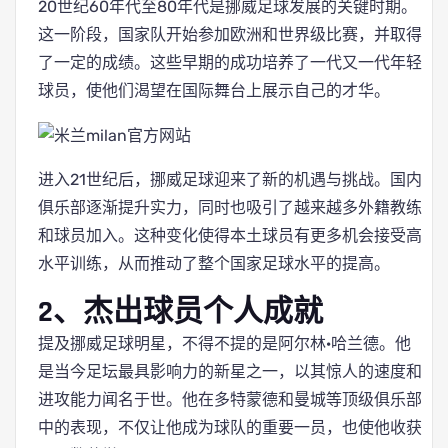
20世纪60年代至80年代是挪威足球发展的关键时期。
这一阶段，国家队开始参加欧洲和世界级比赛，并取得
了一定的成绩。这些早期的成功培养了一代又一代年轻
球员，使他们渴望在国际舞台上展示自己的才华。
进入21世纪后，挪威足球迎来了新的机遇与挑战。国内
俱乐部逐渐提升实力，同时也吸引了越来越多外籍教练
和球员加入。这种变化使得本土球员有更多机会接受高
水平训练，从而推动了整个国家足球水平的提高。
2、杰出球员个人成就
提及挪威足球明星，不得不提的是阿尔林·哈兰德。他
是当今足坛最具影响力的新星之一，以其惊人的速度和
进攻能力闻名于世。他在多特蒙德和曼城等顶级俱乐部
中的表现，不仅让他成为球队的重要一员，也使他收获