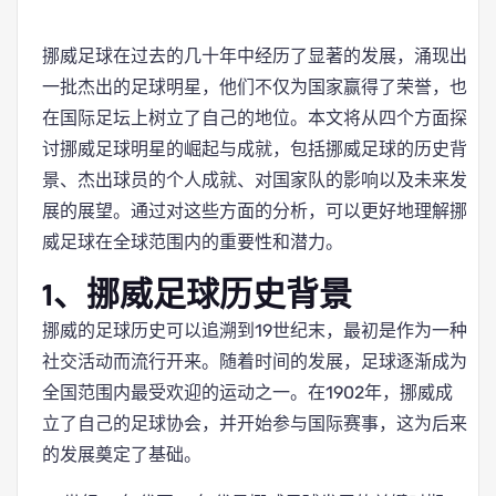
挪威足球在过去的几十年中经历了显著的发展，涌现出
一批杰出的足球明星，他们不仅为国家赢得了荣誉，也
在国际足坛上树立了自己的地位。本文将从四个方面探
讨挪威足球明星的崛起与成就，包括挪威足球的历史背
景、杰出球员的个人成就、对国家队的影响以及未来发
展的展望。通过对这些方面的分析，可以更好地理解挪
威足球在全球范围内的重要性和潜力。
1、挪威足球历史背景
挪威的足球历史可以追溯到19世纪末，最初是作为一种
社交活动而流行开来。随着时间的发展，足球逐渐成为
全国范围内最受欢迎的运动之一。在1902年，挪威成
立了自己的足球协会，并开始参与国际赛事，这为后来
的发展奠定了基础。