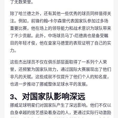
了无数荣誉。
除了哈兰德之外，还有其他一些优秀的球员同样值得关
注。例如，前锋约翰·卡尔森曾代表国家队参加过多场
重要比赛，他在场上的领导能力和战术意识为球队带来
了不少贡献。此外，中场球员马丁·厄德高也是备受瞩
目的年轻才俊，他在皇家马德里的表现证明了自己的实
力。
这些杰出球员不仅在俱乐部层面取得了一系列个人荣
誉，还频繁为国家队效力，通过国际大赛展现出了他们
非凡的天赋。这些成就不仅提升了他们个人的知名度，
也进一步推动了挪威整体足球水平的发展。
3、对国家队影响深远
挪威足球明星们对国家队产生了深远影响。他们不仅以
自身卓越的技艺感染着身边的人，更通过实际行动激励