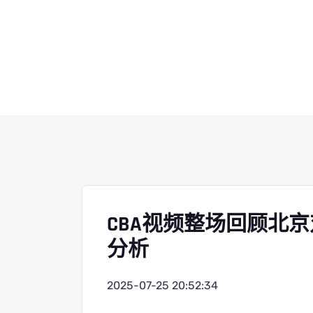
CBA视频整场回顾北
分析
2025-07-25 20:52:34