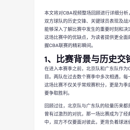
本文将对CBA视频整场回顾进行详细分
双方球队的历史交锋、关键球员表现及战
能够深入了解比赛中发生的重要时刻和决
这场比赛中的优缺点，为读者提供更全面
握CBA联赛的精彩瞬间。
1、比赛背景与历史交
在进入本赛季之前，北京队和广东队作为
目。两队在过去数个赛季中多次相遇，每
这场比赛不仅关乎常规赛积分，更是为季
要争取胜利。
回顾过往，北京队与广东队的较量历来都
曾有过激烈的对抗，那一场比赛成为了经
中，双方不仅要面对彼此，更背负着球迷