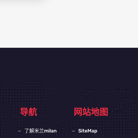
导航
网站地图
了解米兰milan
SiteMap
合