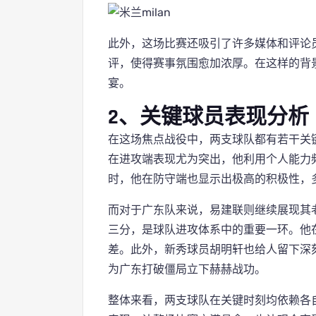
此外，这场比赛还吸引了许多媒体和评论
评，使得赛事氛围愈加浓厚。在这样的背
宴。
2、关键球员表现分析
在这场焦点战役中，两支球队都有若干关
在进攻端表现尤为突出，他利用个人能力
时，他在防守端也显示出极高的积极性，
而对于广东队来说，易建联则继续展现其
三分，是球队进攻体系中的重要一环。他
差。此外，新秀球员胡明轩也给人留下深
为广东打破僵局立下赫赫战功。
整体来看，两支球队在关键时刻均依赖各