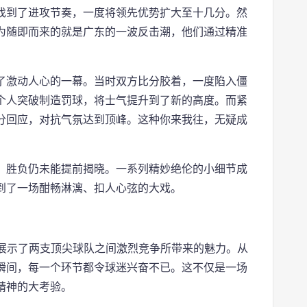
找到了进攻节奏，一度将领先优势扩大至十几分。然
为随即而来的就是广东的一波反击潮，他们通过精准
。
了激动人心的一幕。当时双方比分胶着，一度陷入僵
个人突破制造罚球，将士气提升到了新的高度。而紧
分回应，对抗气氛达到顶峰。这种你来我往，无疑成
，胜负仍未能提前揭晓。一系列精妙绝伦的小细节成
到了一场酣畅淋漓、扣人心弦的大戏。
战展示了两支顶尖球队之间激烈竞争所带来的魅力。从
瞬间，每一个环节都令球迷兴奋不已。这不仅是一场
精神的大考验。