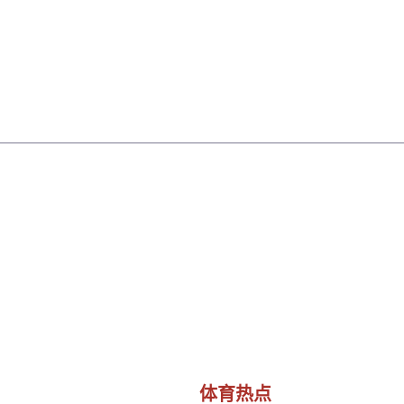
首页
了解米兰milan
体育热点
体育明星
体育热点
首页
体育热点