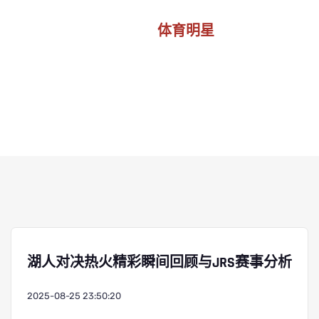
体育明星
首页
体育明星
湖人对决热火精彩瞬间回顾与JRS赛事分析
2025-08-25 23:50:20