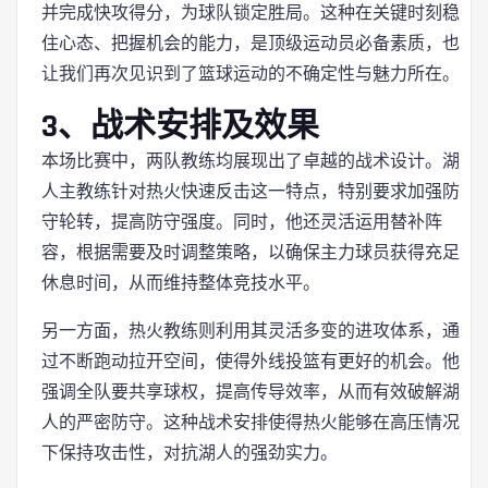
并完成快攻得分，为球队锁定胜局。这种在关键时刻稳
住心态、把握机会的能力，是顶级运动员必备素质，也
让我们再次见识到了篮球运动的不确定性与魅力所在。
3、战术安排及效果
本场比赛中，两队教练均展现出了卓越的战术设计。湖
人主教练针对热火快速反击这一特点，特别要求加强防
守轮转，提高防守强度。同时，他还灵活运用替补阵
容，根据需要及时调整策略，以确保主力球员获得充足
休息时间，从而维持整体竞技水平。
另一方面，热火教练则利用其灵活多变的进攻体系，通
过不断跑动拉开空间，使得外线投篮有更好的机会。他
强调全队要共享球权，提高传导效率，从而有效破解湖
人的严密防守。这种战术安排使得热火能够在高压情况
下保持攻击性，对抗湖人的强劲实力。