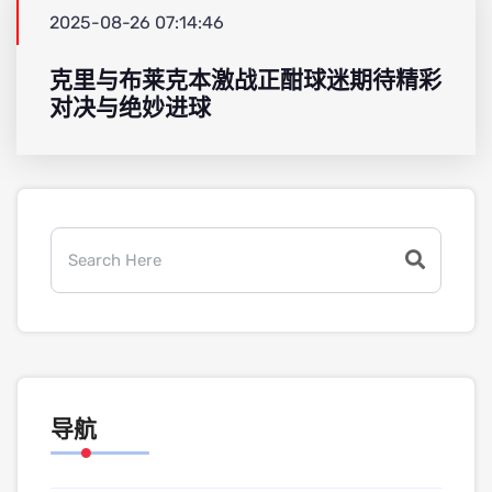
2025-08-26 07:14:46
克里与布莱克本激战正酣球迷期待精彩
对决与绝妙进球
导航