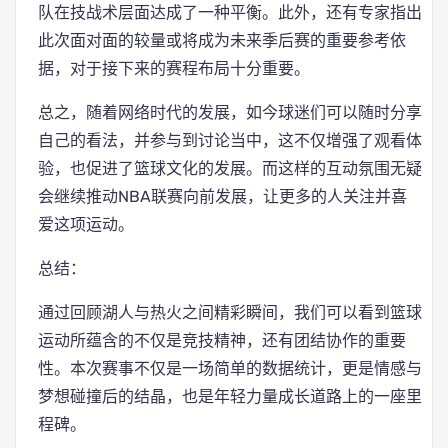
队在技战术层面达成了一种平衡。此外，还有专家指出
此次面对面的较量或将成为未来季后赛的重要参考依
据，对于接下来的赛程布局十分重要。
总之，随着网络时代的发展，如今球迷们可以随时分享
自己的看法，并参与到讨论当中，这不仅增强了观看体
验，也促进了篮球文化的发展。而这样的互动氛围无疑
会继续推动NBA联赛向前发展，让更多的人关注并喜
爱这项运动。
总结：
通过回顾湖人与热火之间精彩瞬间，我们可以看到篮球
运动所蕴含的不仅是竞技精神，还有团结协作的重要
性。本次赛事不仅是一场简单的数据统计，更是情感与
梦想碰撞后的结晶，也是年轻力量成长道路上的一座里
程碑。