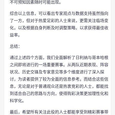
不可预知因素随时可能出现。
综合以上信息，可以看出专家观点与数据支持虽然指向
了一方，但对于热爱足彩的人士来说，更需关注临场变
化，以及根据自身判断及时调整策略，以求获得最佳收
益率。
总结：
通过上述四个方面，我们全面解析了日利纳与哥本哈根
之间即将进行的一场重要赛事。从两队近期表现、阵容
状况、历史交锋及专家意见等多个维度进行了深入探
讨，为读者提供了较为全面的信息参考。而结合这些信
息，无论是对于普通观众还是热衷竞彩的人士，都能找
到适合自己的思路与方向，使得购彩决策更加理性化和
科学化。
最后，希望所有关注此役的人士都能享受到精彩赛事带