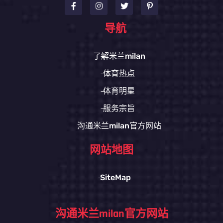
导航
了解米兰milan
体育热点
体育明星
服务宗旨
沟通米兰milan官方网站
网站地图
SiteMap
沟通米兰milan官方网站