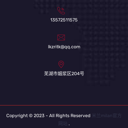
13572511575
lkzritk@qq.com
芜湖市姻浆区204号
Copyright © 2023 - All Rights Reserved
米兰milan官方
网站
.