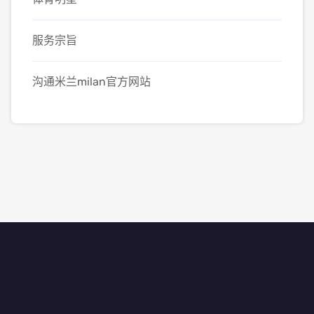
服务宗旨
沟通米兰milan官方网站