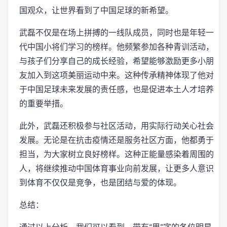
国观众，让世界看到了中国足球的新希望。
武磊不仅是在场上拼搏的一线队成员，同时也是年轻一
代中国小将们学习的榜样。他频繁参加各种青训活动，
与孩子们分享自己的成长经验，希望能够激励更多小朋
友加入到这项美丽运动中来。这种传承精神体现了他对
于中国足球未来发展的责任感，也是促进本土人才培养
的重要举措。
此外，武磊还积极参与社区活动，用实际行动关心社会
发展。无论是在抗击疫情还是服务社区方面，他都勇于
担当，为大家树立良好榜样。这种正能量感染着周围的
人，将继续推动中国体育事业向前发展，让更多人意识
到体育不仅仅是竞争，也是团结与爱的体现。
总结：