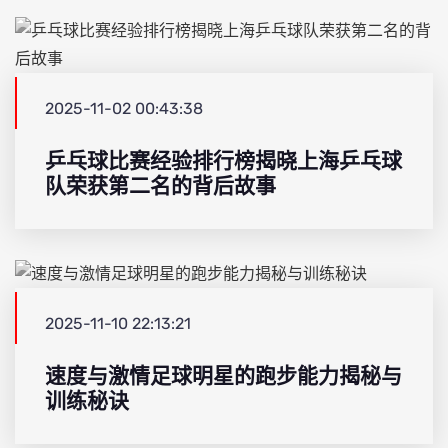
2025-11-02 00:43:38
乒乓球比赛经验排行榜揭晓上海乒乓球
队荣获第二名的背后故事
2025-11-10 22:13:21
速度与激情足球明星的跑步能力揭秘与
训练秘诀