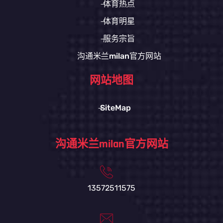
体育热点
体育明星
服务宗旨
沟通米兰milan官方网站
网站地图
SiteMap
沟通米兰milan官方网站
13572511575