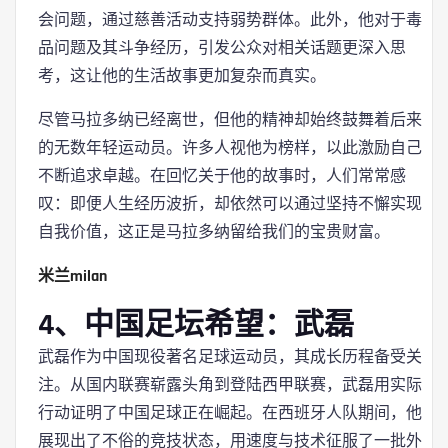
会问题，通过慈善活动支持弱势群体。此外，他对于毒
品问题及其斗争经历，引发公众对相关话题更深入思
考，这让他的生活故事更加复杂而真实。
尽管马拉多纳已经离世，但他的精神却始终鼓舞着后来
的无数年轻运动员。许多人视他为榜样，以此激励自己
不断追求卓越。在回忆关于他的故事时，人们常常感
叹：即便人生经历波折，却依然可以通过坚持不懈实现
自我价值，这正是马拉多纳留给我们的宝贵财富。
米兰milan
4、中国足坛希望：武磊
武磊作为中国现役著名足球运动员，其成长历程备受关
注。从国内联赛崭露头角到登陆西甲联赛，武磊用实际
行动证明了中国足球正在崛起。在西班牙人队期间，他
展现出了不俗的竞技状态，用速度与技术征服了一批外