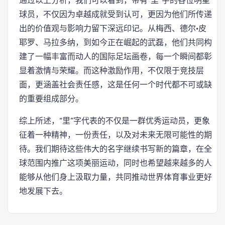
通过以上分析，我们可以看到，带有“里”字的各位明星
球员，不仅因为卓越成就受到认可，更因为他们所传递
出的价值观与影响力留下深远印记。从梅西、德尔·皮
耶罗、马拉多纳，到如今正在崛起的武磊，他们共同构
建了一幅丰富而动人的国际足坛画卷，每一个瞬间都彰
显着激情与荣耀。而这种激励作用，不仅限于竞技层
面，更涵盖社会责任感，这是任何一个时代都不可或缺
的重要组成部分。
综上所述，“里”字代表的不仅是一群优秀运动员，更象
征着一种精神，一份责任，以及对未来无限可能性的期
待。我们期待这些伟大的名字继续书写新的篇章，在全
球范围内推广这项美丽运动，同时也希望越来越多的人
能够从他们身上汲取力量，共同推动世界体育事业更好
地发展下去。